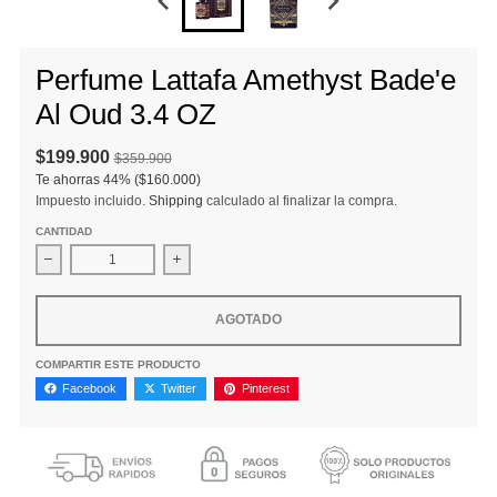
Perfume Lattafa Amethyst Bade'e
Al Oud 3.4 OZ
$199.900
$359.900
Te ahorras
44%
($160.000)
Impuesto incluido.
Shipping
calculado al finalizar la compra.
CANTIDAD
Disminuir cantidad para Perfume Lattafa Amethyst Bade&#39;e
Aumentar la cantidad para Perfume Lattafa 
AGOTADO
COMPARTIR ESTE PRODUCTO
Facebook
Twitter
Pinterest