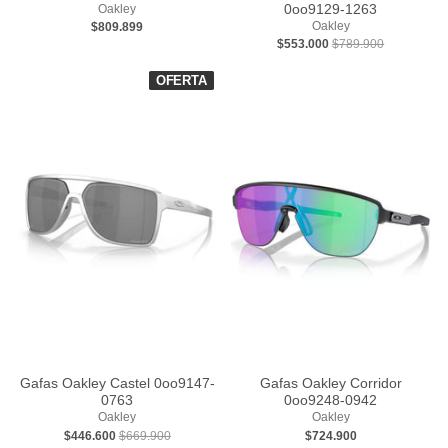
0oo9129-1263
Oakley
Oakley
$809.899
$553.000
$789.900
OFERTA
Gafas Oakley Castel 0oo9147-
Gafas Oakley Corridor
0763
0oo9248-0942
Oakley
Oakley
$446.600
$669.900
$724.900