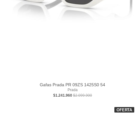
Gafas Prada PR 09ZS 1425S0 54
Prada
$1.241.960
$2.099.900
OFERTA