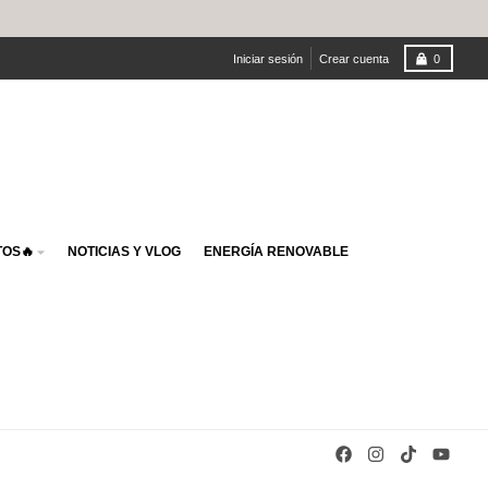
Carro
Iniciar sesión
Crear cuenta
0
OS🔥
NOTICIAS Y VLOG
ENERGÍA RENOVABLE