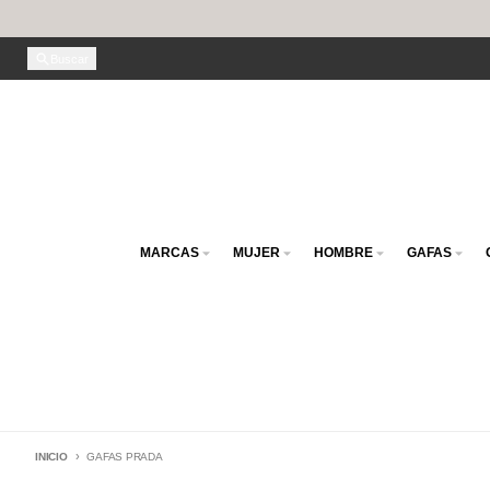
Ir directamente al contenido
Buscar
MARCAS
MUJER
HOMBRE
GAFAS
INICIO
GAFAS PRADA