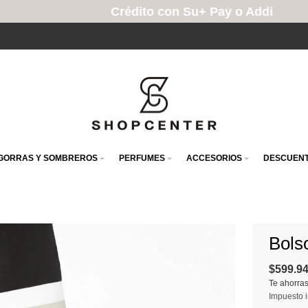
Crédito con Su+ Pay o Addi
GORRAS Y SOMBREROS
PERFUMES
ACCESORIOS
DESCUENT
Bols
$599.9
Te ahorra
Impuesto i