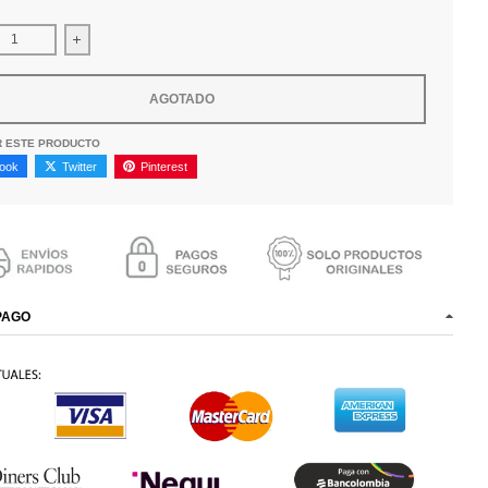
uir cantidad para Bolso Monastery Jorgen Negro
Aumentar la cantidad para Bolso Monastery Jorgen Negro
AGOTADO
R ESTE PRODUCTO
ook
Twitter
Pinterest
PAGO