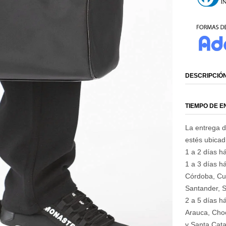
DESCRIPCIÓ
TIEMPO DE 
La entrega d
estés ubica
1 a 2 días há
1 a 3 días há
Córdoba, Cu
Santander, S
2 a 5 días h
Arauca, Choc
y Santa Cata