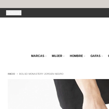
Ir directamente al contenido
Buscar
MARCAS
MUJER
HOMBRE
GAFAS
INICIO
BOLSO MONASTERY JORGEN NEGRO
Ir directamente a la información del producto