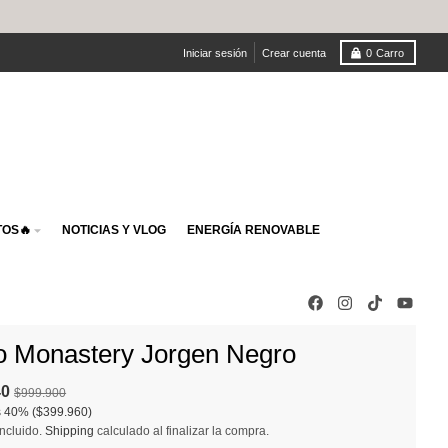
Iniciar sesión
Crear cuenta
0
Carro
OS🔥
NOTICIAS Y VLOG
ENERGÍA RENOVABLE
o Monastery Jorgen Negro
40
$999.900
s
40%
($399.960)
ncluido.
Shipping
calculado al finalizar la compra.