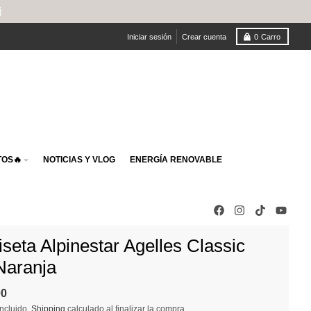
Iniciar sesión
Crear cuenta
0
Carro
OS🔥
NOTICIAS Y VLOG
ENERGÍA RENOVABLE
seta Alpinestar Agelles Classic
Naranja
00
ncluido.
Shipping
calculado al finalizar la compra.