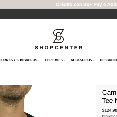
Crédito con Su+ Pay o Addi
GORRAS Y SOMBREROS
PERFUMES
ACCESORIOS
DESCUENT
Cami
Tee 
$124.9
Impuesto i