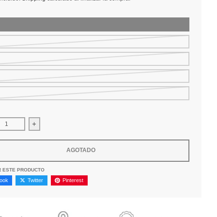
ir cantidad para Camiseta Alpinestar Agelles Classic Tee Naranja
Aumentar la cantidad para Camiseta Alpinestar Agelles Cla
AGOTADO
R ESTE PRODUCTO
ook
Twitter
Pinterest