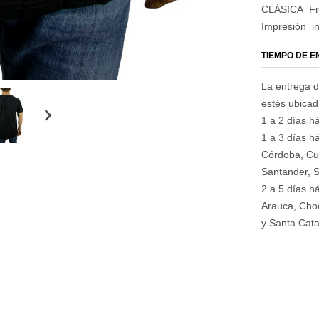
CLÁSICA
Fr
Impresión
i
TIEMPO DE 
La entrega d
estés ubica
1 a 2 días há
1 a 3 días há
Córdoba, Cu
Santander, S
2 a 5 días h
Arauca, Choc
y Santa Cata