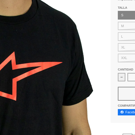
TALLA
S
M
L
XL
XXL
CANTIDAD
Disminu
COMPARTI
Faceb