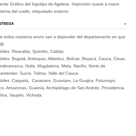
ente Gráfico del logotipo de Ageless. Impresión suave a mano
nterna del cuello, etiquetado externo
ENTREGA
e todos nuestros envío van a depender del departamento en que
d@.
biles: Risaralda, Quindío, Caldas.
biles: Bogotá, Antioquia, Atlántico, Bolívar, Boyacá, Cauca, Cesar,
ndinamarca, Huila, Magdalena, Meta, Nariño, Norte de
antander, Sucre, Tolima, Valle del Cauca.
ábiles: Caquetá, Casanare, Guaviare, La Guajira, Putumayo,
o, Amazonas, Guainía, Archipiélago de San Andrés, Providencia
lina, Vaupés, Vichada.