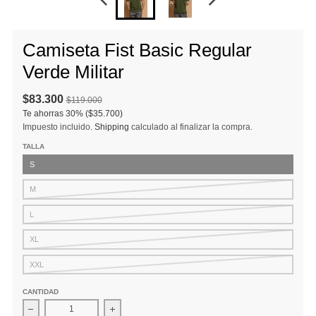
Camiseta Fist Basic Regular
Verde Militar
$83.300
$119.000
Te ahorras
30%
($35.700)
Impuesto incluido.
Shipping
calculado al finalizar la compra.
TALLA
S
M
L
XL
XXL
CANTIDAD
Disminuir cantidad para Camiseta Fist Basic Regular Verde Milit
Aumentar la cantidad para Camiseta Fist Basi