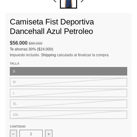
Camiseta Fist Deportiva
Dancehall Azul Petroleo
$56.000
$80.000
Te ahorras
30%
($24.000)
Impuesto incluido.
Shipping
calculado al finalizar la compra.
TALLA
S
M
L
XL
XXL
CANTIDAD
Disminuir cantidad para Camiseta Fist Deportiva Dancehall Azul
Aumentar la cantidad para Camiseta Fist Depo