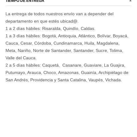
TIEMPO DE ENTREGA
La entrega de todos nuestros envío van a depender del
departamento en que estés ubicad@.
1 a 2 días hábiles: Risaralda, Quindío, Caldas.
1 a 3 días hábiles: Bogotá, Antioquia, Atlántico, Bolívar, Boyacá,
Cauca, Cesar, Córdoba, Cundinamarca, Huila, Magdalena,
Meta, Nariño, Norte de Santander, Santander, Sucre, Tolima,
Valle del Cauca.
2 a 5 días hábiles: Caquetá, Casanare, Guaviare, La Guajira,
Putumayo, Arauca, Choco, Amazonas, Guainía, Archipiélago de
San Andrés, Providencia y Santa Catalina, Vaupés, Vichada.