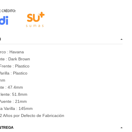
N
arco : Havana
te :
Dark Brown
Frente : Plastico
rilla : Plastico
1mm
ente : 47.4mm
 lente: 51.8mm
Puente : 21mm
la Varilla : 145mm
2 Años por Defecto de Fabricación
ENTREGA