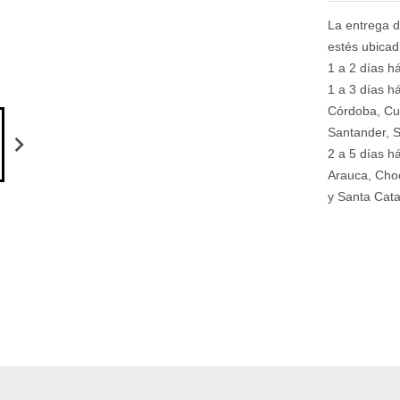
La entrega d
estés ubica
1 a 2 días há
1 a 3 días há
Córdoba, Cu
Santander, S
2 a 5 días h
Arauca, Choc
y Santa Cata