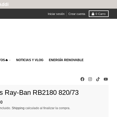
Iniciar sesión
Crear cuenta
0
Carro
OS🔥
NOTICIAS Y VLOG
ENERGÍA RENOVABLE
s Ray-Ban RB2180 820/73
00
ncluido.
Shipping
calculado al finalizar la compra.