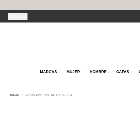
Ir directamente al contenido
Buscar
MARCAS
MUJER
HOMBRE
GAFAS
INICIO
GAFAS RAY-BAN RB2180 820/73
Ir directamente a la información del producto