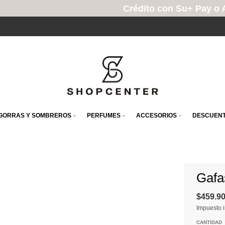
Crédito con Su+ Pay o Addi
GORRAS Y SOMBREROS
PERFUMES
ACCESORIOS
DESCUENT
Gafa
$459.9
Impuesto i
CANTIDAD