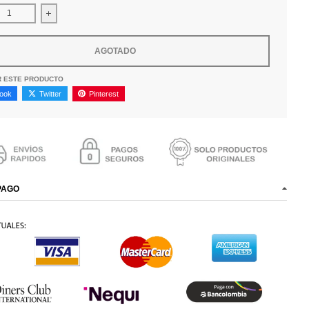
uir cantidad para Gafas Ray-Ban RB2180 820/73
Aumentar la cantidad para Gafas Ray-Ban RB2180 820/73
AGOTADO
R ESTE PRODUCTO
ook
Twitter
Pinterest
PAGO