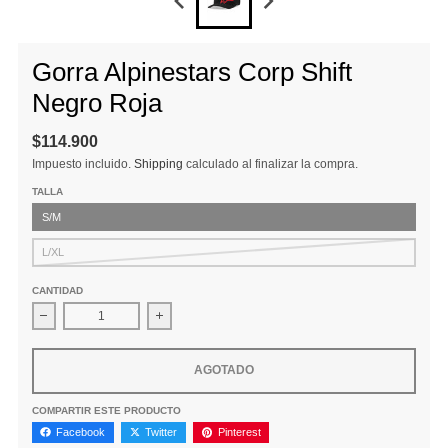
Gorra Alpinestars Corp Shift
Negro Roja
$114.900
Impuesto incluido.
Shipping
calculado al finalizar la compra.
TALLA
S/M
L/XL
CANTIDAD
Disminuir cantidad para Gorra Alpinestars Corp Shift Negro Roj
Aumentar la cantidad para Gorra Alpinestars 
AGOTADO
COMPARTIR ESTE PRODUCTO
Facebook
Twitter
Pinterest