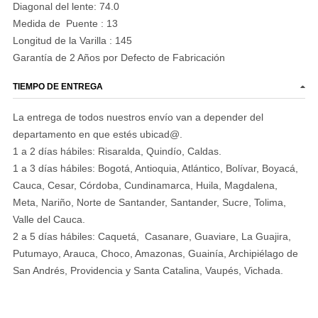
Diagonal del lente:
74.0
Medida de Puente :
13
Longitud de la Varilla :
145
Garantía de 2 Años por Defecto de Fabricación
TIEMPO DE ENTREGA
La entrega de todos nuestros envío van a depender del
departamento en que estés ubicad@.
1 a 2 días hábiles: Risaralda, Quindío, Caldas.
1 a 3 días hábiles: Bogotá, Antioquia, Atlántico, Bolívar, Boyacá,
Cauca, Cesar, Córdoba, Cundinamarca, Huila, Magdalena,
Meta, Nariño, Norte de Santander, Santander, Sucre, Tolima,
Valle del Cauca.
2 a 5 días hábiles: Caquetá, Casanare, Guaviare, La Guajira,
Putumayo, Arauca, Choco, Amazonas, Guainía, Archipiélago de
San Andrés, Providencia y Santa Catalina, Vaupés, Vichada.