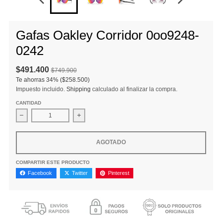
Gafas Oakley Corridor 0oo9248-
0242
$491.400
$749.900
Te ahorras
34%
($258.500)
Impuesto incluido.
Shipping
calculado al finalizar la compra.
CANTIDAD
Disminuir cantidad para Gafas Oakley Corridor 0oo9248-0242
Aumentar la cantidad para Gafas Oakley Cor
AGOTADO
COMPARTIR ESTE PRODUCTO
Facebook
Twitter
Pinterest