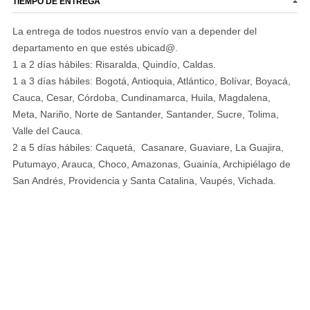
TIEMPO DE ENTREGA
La entrega de todos nuestros envío van a depender del
departamento en que estés ubicad@.
1 a 2 días hábiles: Risaralda, Quindío, Caldas.
1 a 3 días hábiles: Bogotá, Antioquia, Atlántico, Bolívar, Boyacá,
Cauca, Cesar, Córdoba, Cundinamarca, Huila, Magdalena,
Meta, Nariño, Norte de Santander, Santander, Sucre, Tolima,
Valle del Cauca.
2 a 5 días hábiles: Caquetá, Casanare, Guaviare, La Guajira,
Putumayo, Arauca, Choco, Amazonas, Guainía, Archipiélago de
San Andrés, Providencia y Santa Catalina, Vaupés, Vichada.