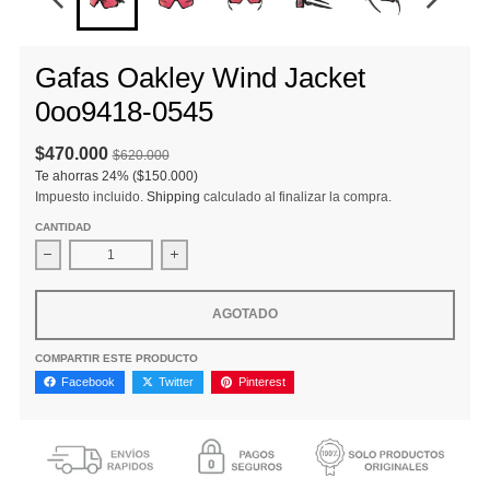
Gafas Oakley Wind Jacket
0oo9418-0545
$470.000
$620.000
Te ahorras
24%
($150.000)
Impuesto incluido.
Shipping
calculado al finalizar la compra.
CANTIDAD
Disminuir cantidad para Gafas Oakley Wind Jacket 0oo9418-05
Aumentar la cantidad para Gafas Oakley Wi
AGOTADO
COMPARTIR ESTE PRODUCTO
Facebook
Twitter
Pinterest