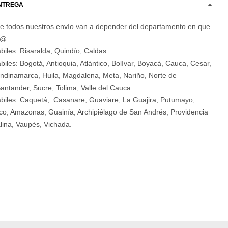
ENTREGA
e todos nuestros envío van a depender del departamento en que
d@.
biles: Risaralda, Quindío, Caldas.
biles: Bogotá, Antioquia, Atlántico, Bolívar, Boyacá, Cauca, Cesar,
ndinamarca, Huila, Magdalena, Meta, Nariño, Norte de
antander, Sucre, Tolima, Valle del Cauca.
ábiles: Caquetá, Casanare, Guaviare, La Guajira, Putumayo,
o, Amazonas, Guainía, Archipiélago de San Andrés, Providencia
lina, Vaupés, Vichada.