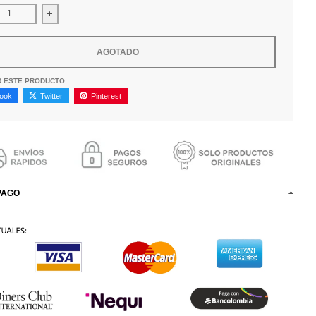
uir cantidad para Gafas Ray-Ban RB8067 004/11
Aumentar la cantidad para Gafas Ray-Ban RB8067 004/11
AGOTADO
R ESTE PRODUCTO
ook
Twitter
Pinterest
PAGO