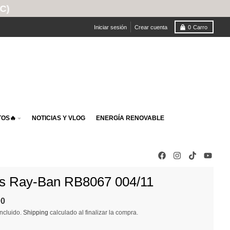
Iniciar sesión
Crear cuenta
0
Carro
OS🔥
NOTICIAS Y VLOG
ENERGÍA RENOVABLE
s Ray-Ban RB8067 004/11
00
ncluido.
Shipping
calculado al finalizar la compra.