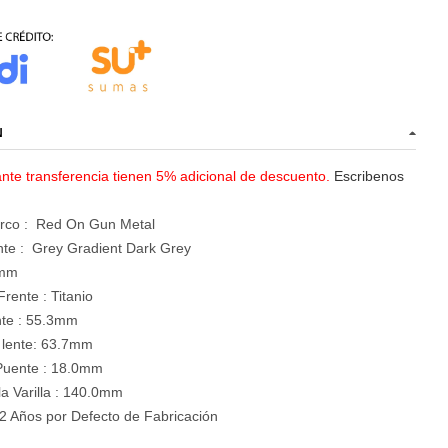
N
te transferencia tienen 5% adicional de descuento.
Escribenos
arco : Red On Gun Metal
nte :
Grey Gradient Dark Grey
7mm
 Frente :
Titanio
ente : 55.3mm
 lente: 63.7mm
uente : 18.0mm
la Varilla : 140.0mm
2 Años por Defecto de Fabricación