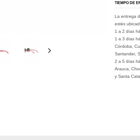
TIEMPO DE 
La entrega d
estés ubica
1 a 2 días há
1 a 3 días há
Córdoba, Cu
Santander, S
2 a 5 días h
Arauca, Choc
y Santa Cata