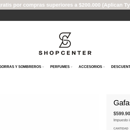
s superiores a $200.000 (Aplican TyC)
GORRAS Y SOMBREROS
PERFUMES
ACCESORIOS
DESCUENT
Gafa
$599.9
Impuesto i
CANTIDAD