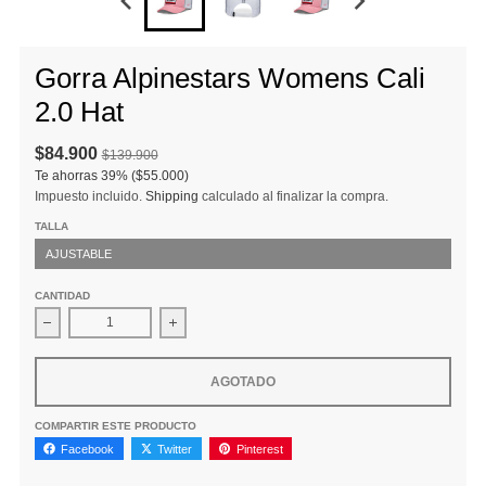
Gorra Alpinestars Womens Cali
2.0 Hat
$84.900
$139.900
Te ahorras
39%
($55.000)
Impuesto incluido.
Shipping
calculado al finalizar la compra.
TALLA
AJUSTABLE
CANTIDAD
Disminuir cantidad para Gorra Alpinestars Womens Cali 2.0 Hat
Aumentar la cantidad para Gorra Alpinestars
AGOTADO
COMPARTIR ESTE PRODUCTO
Facebook
Twitter
Pinterest