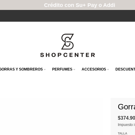
Crédito con Su+ Pay o Addi
GORRAS Y SOMBREROS
PERFUMES
ACCESORIOS
DESCUENT
Gorr
$374.9
Impuesto i
TALLA