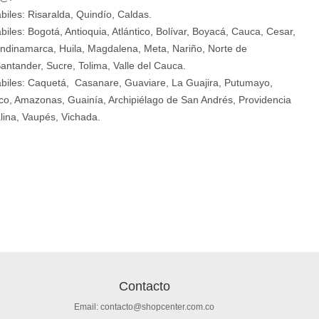
biles: Risaralda, Quindío, Caldas.
biles: Bogotá, Antioquia, Atlántico, Bolívar, Boyacá, Cauca, Cesar,
ndinamarca, Huila, Magdalena, Meta, Nariño, Norte de
antander, Sucre, Tolima, Valle del Cauca.
ábiles: Caquetá, Casanare, Guaviare, La Guajira, Putumayo,
o, Amazonas, Guainía, Archipiélago de San Andrés, Providencia
lina, Vaupés, Vichada.
Contacto
Email: contacto@shopcenter.com.co