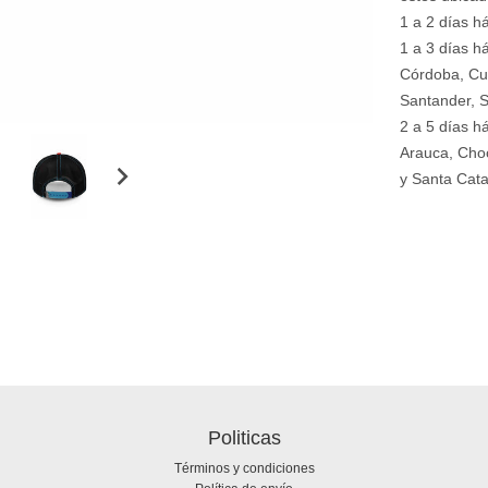
1 a 2 días há
1 a 3 días há
Córdoba, Cu
Santander, S
2 a 5 días h
Arauca, Choc
y Santa Cata
Politicas
Términos y condiciones