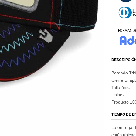
DESCRIPCIÓ
Bordado Tri
Cierre Snapb
Talla única
Unisex
Producto 100
TIEMPO DE 
La entrega d
estés ubica