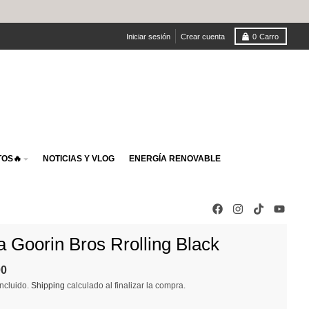
Iniciar sesión
Crear cuenta
0
Carro
OS🔥
NOTICIAS Y VLOG
ENERGÍA RENOVABLE
a Goorin Bros Rrolling Black
00
ncluido.
Shipping
calculado al finalizar la compra.