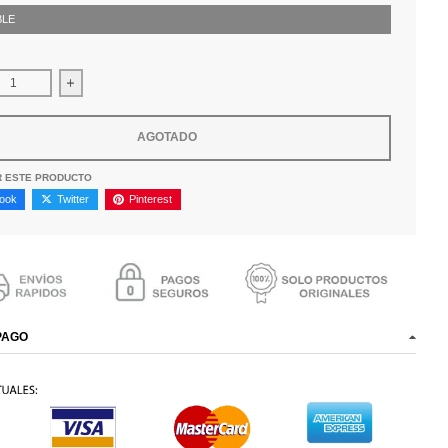
BLE
ir cantidad para Gorra Goorin Bros Rrolling Black
Aumentar la cantidad para Gorra Goorin Bros Rrolling Blac
AGOTADO
R ESTE PRODUCTO
ook
Twitter
Pinterest
PAGO