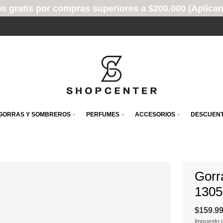
ompras superiores a $200.000 (Aplican TyC)
GORRAS Y SOMBREROS
PERFUMES
ACCESORIOS
DESCUENT
Gorr
1305
$159.9
Impuesto i