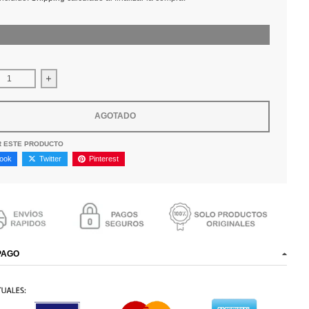
uir cantidad para Gorra New Era Chicago Bulls Q122 13058405
Aumentar la cantidad para Gorra New Era Chicago Bulls 
AGOTADO
R ESTE PRODUCTO
ook
Twitter
Pinterest
PAGO