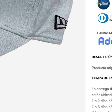
DESCRIPCIÓ
Producto ori
TIEMPO DE 
La entrega d
estés ubica
1 a 2 días há
1 a 3 días há