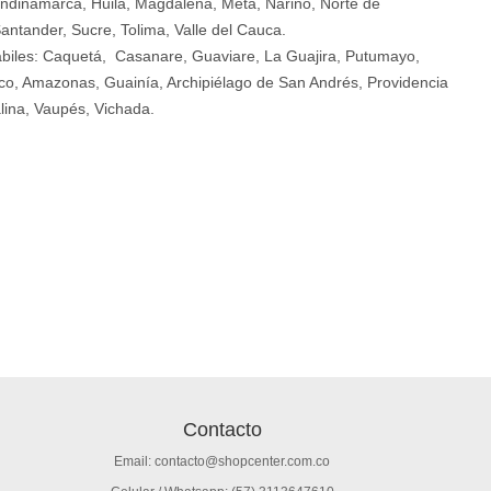
ndinamarca, Huila, Magdalena, Meta, Nariño, Norte de
antander, Sucre, Tolima, Valle del Cauca.
ábiles: Caquetá, Casanare, Guaviare, La Guajira, Putumayo,
o, Amazonas, Guainía, Archipiélago de San Andrés, Providencia
lina, Vaupés, Vichada.
Contacto
Email: contacto@shopcenter.com.co