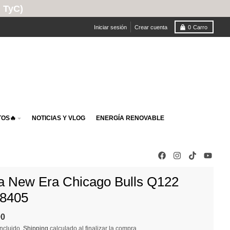
Iniciar sesión
Crear cuenta
0
Carro
OS🔥
NOTICIAS Y VLOG
ENERGÍA RENOVABLE
a New Era Chicago Bulls Q122
8405
90
ncluido.
Shipping
calculado al finalizar la compra.