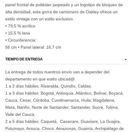
panel frontal de poliéster jaspeado y un logotipo de bloqueo de
alta densidad, esta gorra de camionero de Oakley ofrece un
estilo vintage con un estilo exclusivo.
• 79,5 % acrílico
• 15,5 % lana
• Circunferencia:
56 cm • Panel lateral: 16,7 cm
TIEMPO DE ENTREGA
La entrega de todos nuestros envío van a depender del
departamento en que estés ubicad@.
1 a 2 días hábiles: Risaralda, Quindío, Caldas.
1 a 3 días hábiles: Bogotá, Antioquia, Atlántico, Bolívar, Boyacá,
Cauca, Cesar, Córdoba, Cundinamarca, Huila, Magdalena,
Meta, Nariño, Norte de Santander, Santander, Sucre, Tolima,
Valle del Cauca.
2 a 5 días hábiles: Caquetá, Casanare, Guaviare, La Guajira,
Putumayo, Arauca, Choco, Amazonas, Guainía, Archipiélago de