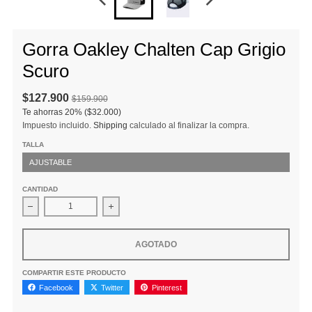
Gorra Oakley Chalten Cap Grigio
Scuro
$127.900
$159.900
Te ahorras
20%
($32.000)
Impuesto incluido.
Shipping
calculado al finalizar la compra.
TALLA
AJUSTABLE
CANTIDAD
Disminuir cantidad para Gorra Oakley Chalten Cap Grigio Scuro
Aumentar la cantidad para Gorra Oakley Chal
AGOTADO
COMPARTIR ESTE PRODUCTO
Facebook
Twitter
Pinterest