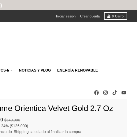
Iniciar sesión
Crear cuenta
0
Carro
OS🔥
NOTICIAS Y VLOG
ENERGÍA RENOVABLE
ume Orientica Velvet Gold 2.7 Oz
00
$549.900
s
24%
($135.000)
ncluido.
Shipping
calculado al finalizar la compra.