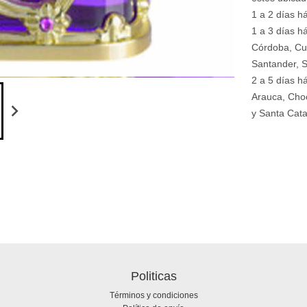
1 a 2 días há
1 a 3 días há
Córdoba, Cu
Santander, S
2 a 5 días h
Arauca, Choc
y Santa Cata
Politicas
Términos y condiciones