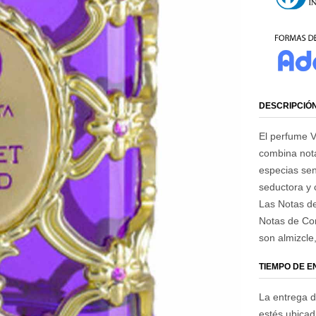
DESCRIPCIÓ
El perfume V
combina notas
especias sen
seductora y 
Las Notas de
Notas de Cor
son almizcle,
TIEMPO DE 
La entrega d
estés ubica