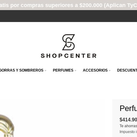
s a $200.000 (Aplican TyC)
GORRAS Y SOMBREROS
PERFUMES
ACCESORIOS
DESCUENT
Perf
$414.9
Te ahorra
Impuesto i