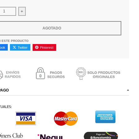
ir cantidad para Perfume Orientica Velvet Gold 2.7 Oz
Aumentar la cantidad para Perfume Orientica Velvet Gold 2
AGOTADO
R ESTE PRODUCTO
ook
Twitter
Pinterest
PAGO