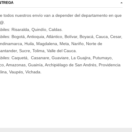
ENTREGA
e todos nuestros envío van a depender del departamento en que
d@.
biles: Risaralda, Quindío, Caldas.
biles: Bogotá, Antioquia, Atlántico, Bolívar, Boyacá, Cauca, Cesar,
ndinamarca, Huila, Magdalena, Meta, Nariño, Norte de
antander, Sucre, Tolima, Valle del Cauca.
ábiles: Caquetá, Casanare, Guaviare, La Guajira, Putumayo,
o, Amazonas, Guainía, Archipiélago de San Andrés, Providencia
lina, Vaupés, Vichada.