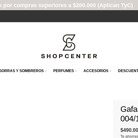
periores a $200.000 (Aplican TyC)
GORRAS Y SOMBREROS
PERFUMES
ACCESORIOS
DESCUENT
Gafa
004/
$490.0
Te ahorra