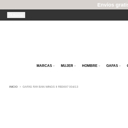
Envíos gratis por compras su
Ir directamente al contenido
Buscar
MARCAS
MUJER
HOMBRE
GAFAS
INICIO
GAFAS RAY-BAN WINGS II RB3697 004/13
Ir directamente a la información del producto