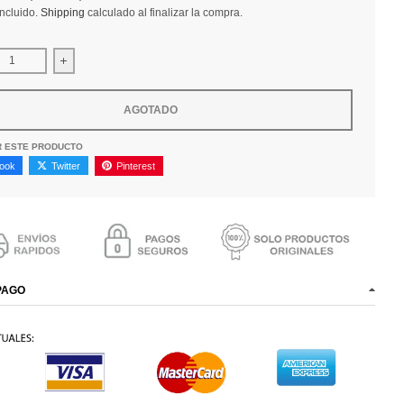
ncluido.
Shipping
calculado al finalizar la compra.
uir cantidad para Gafas Ray-Ban Wings II RB3697 004/13
Aumentar la cantidad para Gafas Ray-Ban Wings II RB369
AGOTADO
R ESTE PRODUCTO
ook
Twitter
Pinterest
PAGO