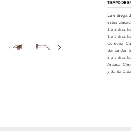
TIEMPO DE 
La entrega d
estés ubica
1 a 2 días há
1 a 3 días há
Córdoba, Cu
Santander, S
2 a 5 días h
Arauca, Choc
y Santa Cata