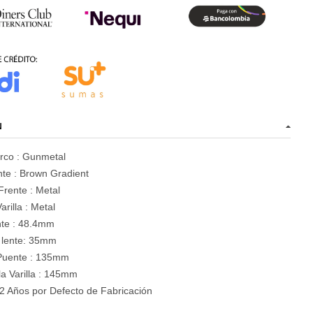
N
arco : Gunmetal
te :
Brown Gradient
Frente : Metal
arilla : Metal
ente : 48.4mm
 lente: 35mm
Puente : 135mm
la Varilla : 145mm
2 Años por Defecto de Fabricación