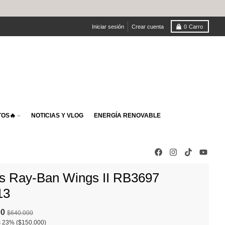
Iniciar sesión
Crear cuenta
0
Carro
OS🔥
NOTICIAS Y VLOG
ENERGÍA RENOVABLE
s Ray-Ban Wings II RB3697
13
00
$640.000
s
23%
($150.000)