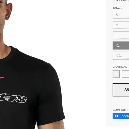
TALLA
S
M
L
XL
XXL
CANTIDAD
Dismin
AG
COMPARTI
Faceb