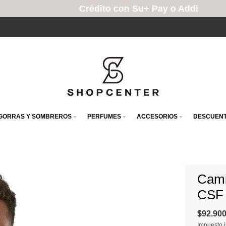
Crédito con Su+ Pay o Addi
GORRAS Y SOMBREROS
PERFUMES
ACCESORIOS
DESCUENT
Cami
CSF
$92.90
Impuesto i