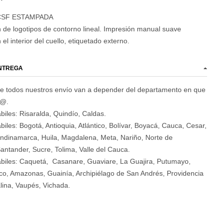
CSF ESTAMPADA
de logotipos de contorno lineal. Impresión manual suave
el interior del cuello, etiquetado externo.
ENTREGA
e todos nuestros envío van a depender del departamento en que
d@.
biles: Risaralda, Quindío, Caldas.
biles: Bogotá, Antioquia, Atlántico, Bolívar, Boyacá, Cauca, Cesar,
ndinamarca, Huila, Magdalena, Meta, Nariño, Norte de
antander, Sucre, Tolima, Valle del Cauca.
ábiles: Caquetá, Casanare, Guaviare, La Guajira, Putumayo,
o, Amazonas, Guainía, Archipiélago de San Andrés, Providencia
lina, Vaupés, Vichada.