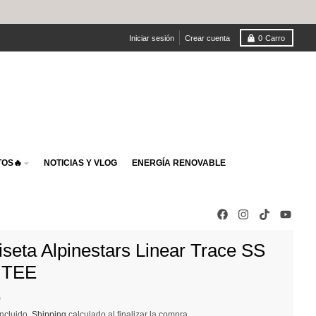
Iniciar sesión
Crear cuenta
0
Carro
OS🔥
NOTICIAS Y VLOG
ENERGÍA RENOVABLE
seta Alpinestars Linear Trace SS
 TEE
0
ncluido.
Shipping
calculado al finalizar la compra.