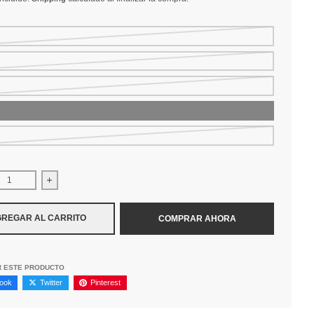
uir cantidad para Camiseta Alpinestars Linear Trace SS CSF TEE
Aumentar la cantidad para Camiseta Alpinestars Linear T
REGAR AL CARRITO
COMPRAR AHORA
R ESTE PRODUCTO
ook
Twitter
Pinterest