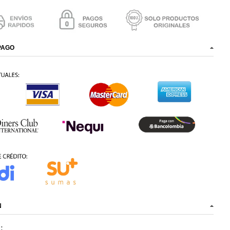
PAGO
N
n: