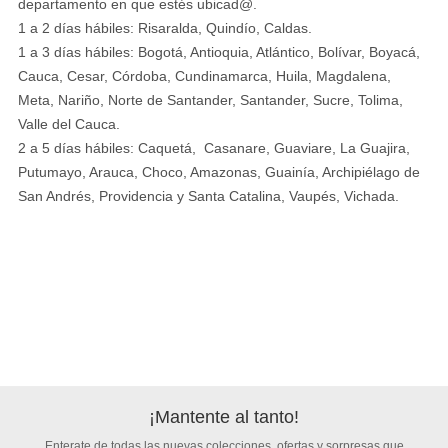
departamento en que estés ubicad@.
1 a 2 días hábiles: Risaralda, Quindío, Caldas.
1 a 3 días hábiles: Bogotá, Antioquia, Atlántico, Bolívar, Boyacá,
Cauca, Cesar, Córdoba, Cundinamarca, Huila, Magdalena,
Meta, Nariño, Norte de Santander, Santander, Sucre, Tolima,
Valle del Cauca.
2 a 5 días hábiles: Caquetá, Casanare, Guaviare, La Guajira,
Putumayo, Arauca, Choco, Amazonas, Guainía, Archipiélago de
San Andrés, Providencia y Santa Catalina, Vaupés, Vichada.
¡Mantente al tanto!
Enterate de todas las nuevas colecciones, ofertas y sorpresas que